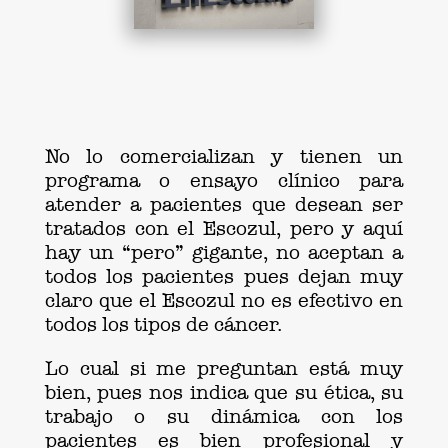
No lo comercializan y tienen un
programa o ensayo cl
í
nico para
atender a pacientes que desean ser
tratados con el Escozul
,
pero y aqu
í
hay un
“
pero
”
gigante, no aceptan a
todos los pacientes pues dejan muy
claro que el Escozul no es efectivo en
todos los tipos de
cáncer.
Lo cual si me pregunta
n
est
á
muy
bien
,
pues
nos indica que su
ética
, s
u
trabajo o su din
á
mica con los
pacientes es bien profesional y