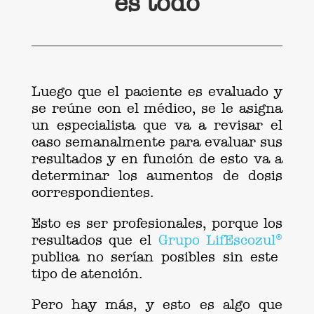
es todo
Luego que el paciente es evaluado y
se re
ú
ne con el m
é
dico, se le asigna
un especialista que va a revisar el
caso semanalmente
para
evaluar sus
resultados y en función de esto va a
determinar los aumentos de dosis
correspondientes.
Esto es ser profesionales, porque los
resultados que el
Grupo LifEscozul®
publica no ser
í
an posible
s
sin este
tipo de atenci
ón.
Pero hay m
á
s, y esto es algo que