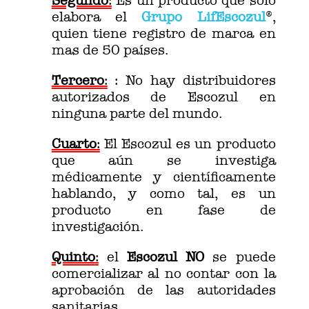
Segundo
:
Es un producto que sólo
elabora el
Grupo LifEscozul
®,
quien tiene registro de marca en
mas de 50 países.
Tercero
:
: No hay distribuidores
autorizados de Escozul en
ninguna parte del mundo.
Cuarto
:
El Escozul es un producto
que aún se investiga
médicamente y científicamente
hablando, y como tal, es un
producto en fase de
investigación.
Quinto
:
el
Escozul
NO
se puede
comercializar al no contar con la
aprobación de las autoridades
sanitarias.