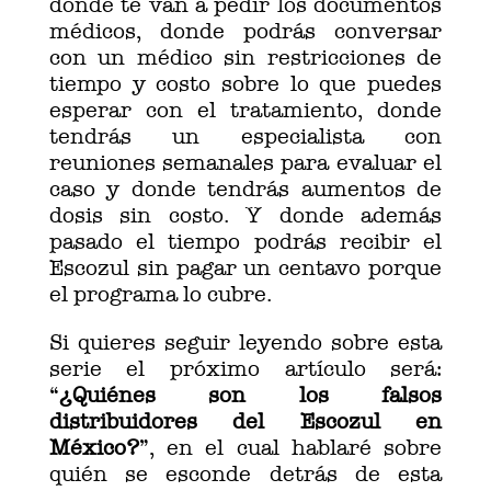
donde te van a pedir los documentos
médicos, donde podr
á
s conversar
con un m
é
dico sin restricciones de
tiempo y costo sobre lo que puedes
esperar con el tratamiento, donde
tendr
á
s un especialista con
reuniones semanales para evaluar el
caso y donde tendr
á
s aumentos de
dosis sin costo. Y donde adem
á
s
pasado el tiempo podr
á
s recibir el
Escozul sin pagar un centavo porque
el programa lo cubre.
Si quieres seguir leyendo sobre esta
serie el próximo art
í
culo
será:
“
¿Quiénes son los falsos
distribuidores del Escozul en
México?
”, en el cual hablaré
sobre
qui
é
n se esconde detr
á
s de esta